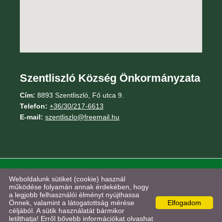
Szentliszló Község Önkormányzata
Cím:
8893 Szentliszló, Fő utca 9.
Telefon:
+36/30/217-6613
E-mail:
szentliszlo@freemail.hu
© 2026 - Szentliszló Község Önkormányzata
Weboldalunk sütiket (cookie) használ
működése folyamán annak érdekében, hogy
a legjobb felhasználói élményt nyújthassa
Oldal információk
l
Adatkezelési tájékoztató
l
Impresszum
Önnek, valamint a látogatottság mérése
Elfogadom
céljából. A sütik használatát bármikor
letilthatja! Erről bővebb információkat olvashat