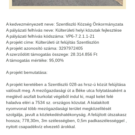
A kedvezményezett neve: Szentliszló Község Önkormányzata
A pályázati felhívás neve: Külterületi helyi közutak fejlesztése
A pályázati felhívás kódszáma: VP6-7.2.1.1-21
A projekt címe: Külterületi út felújítás Szentliszlón
A projekt azonosító száma: 3297972405
A szerződött támogatás összege: 28.314.856 Ft
A támogatás mértéke: 95,00%
A projekt bemutatása:
A projekt keretében a Szentliszló 028-as hrsz-ú közút felújítása
valósult meg. A mezőgazdasági út a Béke utca folytatásaként a
meglévő aszfalt burkolat végéből indul ki, majd kelet felé
haladva eléri a 7534 sz. országos közutat. A kialakított
nyomvonal több mezógazdasági terület megközelítését
szolgálja, javult a közlekedéshatékonyság. A felújított útszakasz
hossza; 778,30m, 3m szélességben, 0,5m padkaszélességgel ,
nyitott csapadékvíz elvezető árokkal.