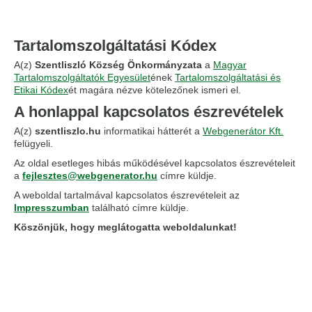
Tartalomszolgáltatási Kódex
A(z)
Szentliszló Község Önkormányzata
a
Magyar
Tartalomszolgáltatók Egyesület
ének
Tartalomszolgáltatási és
Etikai Kódex
ét magára nézve kötelezőnek ismeri el.
A honlappal kapcsolatos észrevételek
A(z)
szentliszlo.hu
informatikai hátterét a
Webgenerátor Kft.
felügyeli.
Az oldal esetleges hibás működésével kapcsolatos észrevételeit
a
fejlesztes@webgenerator.hu
címre küldje.
A weboldal tartalmával kapcsolatos észrevételeit az
Impresszumban
található címre küldje.
Köszönjük, hogy meglátogatta weboldalunkat!